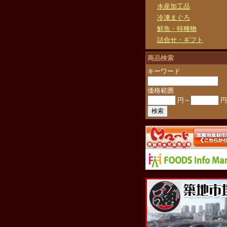
水産加工品
冷凍まぐろ
鮮魚・特種物
詰合せ・ギフト
商品検索
キーワード
価格範囲
円～
円