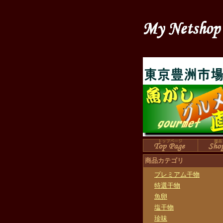
商品カテゴリ
プレミアム干物
特選干物
魚卵
塩干物
珍味