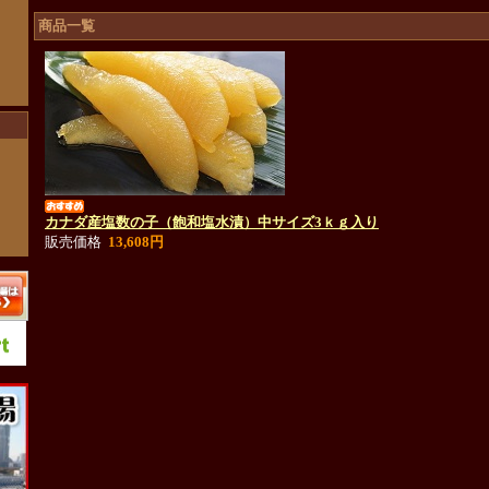
商品一覧
カナダ産塩数の子（飽和塩水漬）中サイズ3ｋｇ入り
販売価格
13,608円