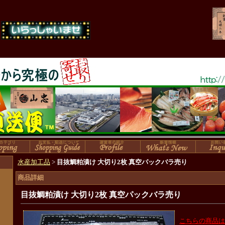
水産加工品
>
目抜鯛粕漬け 大切り2枚 真空パックバラ売り
商品詳細
目抜鯛粕漬け 大切り2枚 真空パックバラ売り
こちらの商品は